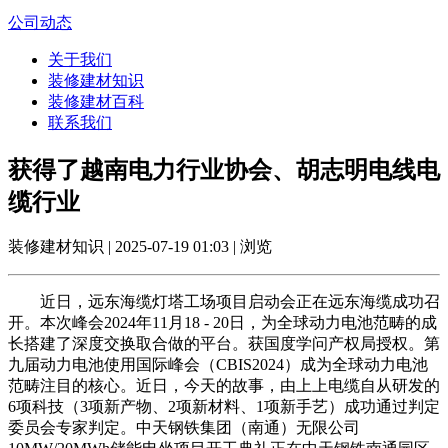
公司动态
关于我们
装修建材知识
装修建材百科
联系我们
获得了越南电力行业协会、胡志明电线电
缆行业
装修建材知识 | 2025-07-19 01:03 | 浏览
近日，远东海缆灯塔工场项目启动会正在远东海缆成功召
开。本次峰会2024年11月18 - 20日，为全球动力电池范畴的成
长搭建了深度交换取合做的平台。获国度学问产权局授权。第
九届动力电池使用国际峰会（CBIS2024）成为全球动力电池
范畴注目的核心。近日，今天的故事，由上上电缆自从研发的
6项科技（3项新产物、2项新材料、1项新手艺）成功通过判定
委员会专家判定。中天钢铁集团（南通）无限公司