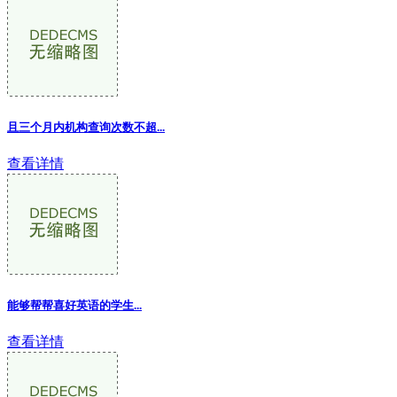
且三个月内机构查询次数不超...
查看详情
能够帮帮喜好英语的学生...
查看详情