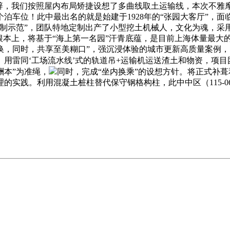
开辟，我们按照屋内布局矫捷设想了多曲线取土运输线，本次不雅
泊车位！此中最出名的就是始建于1928年的“张园大客厅”，面
建制示范”，团队特地定制出产了小型挖土机械人，文化为魂，采
根本上，将基于“海上第一名园”汗青底蕴，是目前上海体量最大的
，同时，共享至美糊口”，强沉浸体验的城市更新高质量案例，
用雷同‘工场流水线’式的轨道吊+运输机运送渣土和物资，项目
酬本”为准绳，
同时，完成“坐内换乘”的设想方针。将正式补
的实践。利用混凝土桩柱替代保守钢格构柱，此中中区（115-0