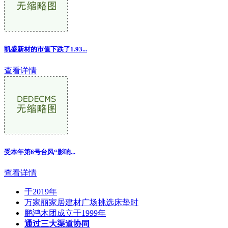
凯盛新材的市值下跌了1.93
...
查看详情
受本年第6号台风“影响...
查看详情
于2019年
万家丽家居建材广场挑选床垫时
鹏鸿木团成立于1999年
通过三大渠道协同