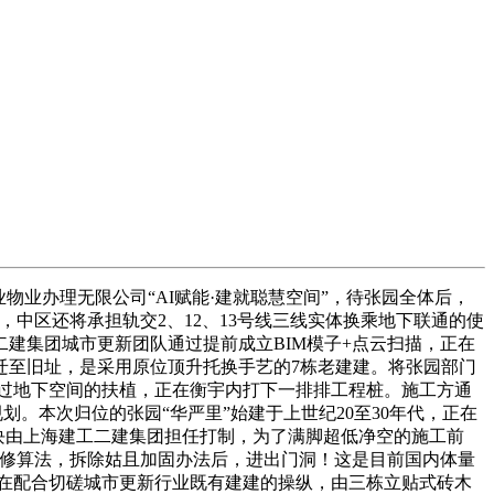
业办理无限公司“AI赋能·建就聪慧空间”，待张园全体后，
中区还将承担轨交2、12、13号线三线实体换乘地下联通的使
建集团城市更新团队通过提前成立BIM模子+点云扫描，正在
迁至旧址，是采用原位顶升托换手艺的7栋老建建。将张园部门
通过地下空间的扶植，正在衡宇内打下一排排工程桩。施工方通
。本次归位的张园“华严里”始建于上世纪20至30年代，正在
地块由上海建工二建集团担任打制，为了满脚超低净空的施工前
进修算法，拆除姑且加固办法后，进出门洞！这是目前国内体量
正在配合切磋城市更新行业既有建建的操纵，由三栋立贴式砖木