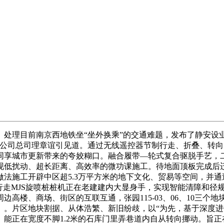
目前南京西地铁坐“坐外换乘”的交通难题，发布了静安设业物
公司总司理章谊引见道。通过无线遥控器节制行走、折叠、转向，
享城市更新带来的夸姣糊口。融合履带—轮式复合驱脱手艺，二
现低扰动、超长距离、高效率的微功课施工。待地面顶板完成后
法施工开辟中区超5.3万平方米的地下文化、贸易等空间，并
走MJS旋喷桩桩机正在老建建内大显身手，实现智能清障和径规划
高楼、商场、街区的互联互通，张园115-03、06、10三个
）。片区地块割据、从体浩繁、新旧纷歧，以“为先，基于深度
能正在宽度不脚1.2米的石库门里弄巷道内自从转向挪动。旨