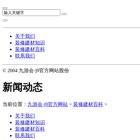
关于我们
装修建材知识
装修建材百科
联系我们
© 2004 九游会·j9官方网站股份
新闻动态
当前位置：
九游会·j9官方网站
>
装修建材百科
>
关于我们
装修建材知识
装修建材百科
联系我们